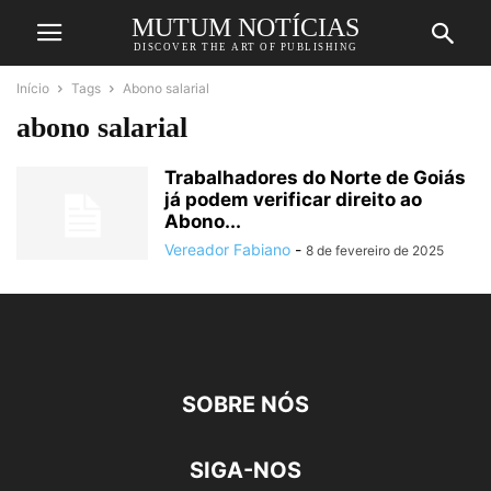
MUTUM NOTÍCIAS
DISCOVER THE ART OF PUBLISHING
Início
Tags
Abono salarial
abono salarial
Trabalhadores do Norte de Goiás
já podem verificar direito ao
Abono...
Vereador Fabiano
-
8 de fevereiro de 2025
SOBRE NÓS
SIGA-NOS