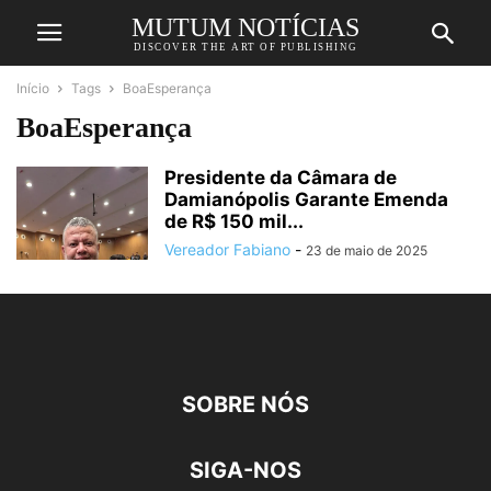
MUTUM NOTÍCIAS
DISCOVER THE ART OF PUBLISHING
Início
Tags
BoaEsperança
BoaEsperança
Presidente da Câmara de
Damianópolis Garante Emenda
de R$ 150 mil...
Vereador Fabiano
-
23 de maio de 2025
SOBRE NÓS
SIGA-NOS