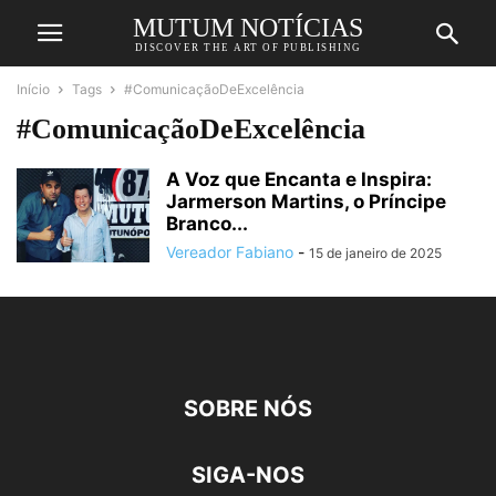
MUTUM NOTÍCIAS
DISCOVER THE ART OF PUBLISHING
Início
Tags
#ComunicaçãoDeExcelência
#ComunicaçãoDeExcelência
A Voz que Encanta e Inspira:
Jarmerson Martins, o Príncipe
Branco...
Vereador Fabiano
-
15 de janeiro de 2025
SOBRE NÓS
SIGA-NOS