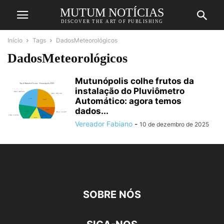
MUTUM NOTÍCIAS
DISCOVER THE ART OF PUBLISHING
Início
Tags
DadosMeteorológicos
DadosMeteorológicos
Mutunópolis colhe frutos da
instalação do Pluviômetro
Automático: agora temos
dados...
Vereador Fabiano
-
10 de dezembro de 2025
SOBRE NÓS