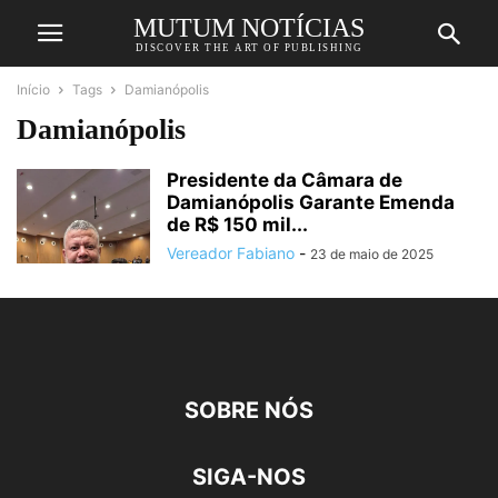
MUTUM NOTÍCIAS
DISCOVER THE ART OF PUBLISHING
Início
Tags
Damianópolis
Damianópolis
Presidente da Câmara de
Damianópolis Garante Emenda
de R$ 150 mil...
Vereador Fabiano
-
23 de maio de 2025
SOBRE NÓS
SIGA-NOS