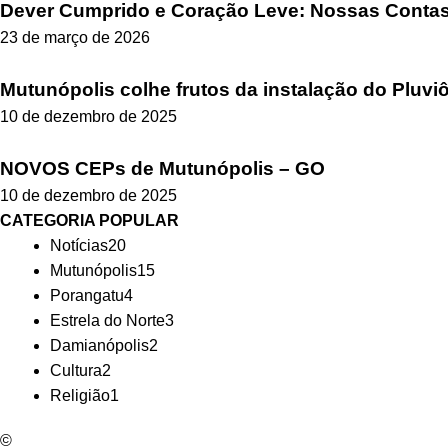
Dever Cumprido e Coração Leve: Nossas Contas 
23 de março de 2026
Mutunópolis colhe frutos da instalação do Pluvi
10 de dezembro de 2025
NOVOS CEPs de Mutunópolis – GO
10 de dezembro de 2025
CATEGORIA POPULAR
Notícias
20
Mutunópolis
15
Porangatu
4
Estrela do Norte
3
Damianópolis
2
Cultura
2
Religião
1
©