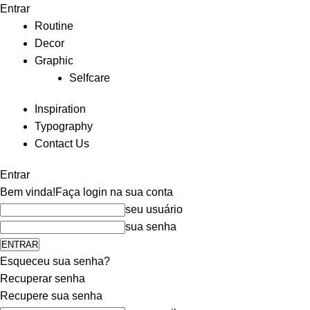
Entrar
Routine
Decor
Graphic
Selfcare
Inspiration
Typography
Contact Us
Entrar
Bem vinda!
Faça login na sua conta
seu usuário
sua senha
Esqueceu sua senha?
Recuperar senha
Recupere sua senha