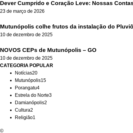
Dever Cumprido e Coração Leve: Nossas Contas 
23 de março de 2026
Mutunópolis colhe frutos da instalação do Pluvi
10 de dezembro de 2025
NOVOS CEPs de Mutunópolis – GO
10 de dezembro de 2025
CATEGORIA POPULAR
Notícias
20
Mutunópolis
15
Porangatu
4
Estrela do Norte
3
Damianópolis
2
Cultura
2
Religião
1
©