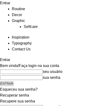
Entrar
Routine
Decor
Graphic
Selfcare
Inspiration
Typography
Contact Us
Entrar
Bem vinda!
Faça login na sua conta
seu usuário
sua senha
Esqueceu sua senha?
Recuperar senha
Recupere sua senha