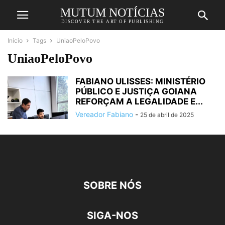
MUTUM NOTÍCIAS
DISCOVER THE ART OF PUBLISHING
Início
Tags
UniaoPeloPovo
UniaoPeloPovo
FABIANO ULISSES: MINISTÉRIO
PÚBLICO E JUSTIÇA GOIANA
REFORÇAM A LEGALIDADE E...
Vereador Fabiano
-
25 de abril de 2025
SOBRE NÓS
SIGA-NOS